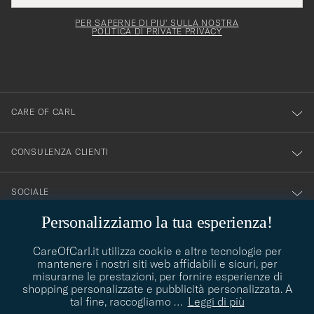
per
campo
mail
Newsl
deve
esserti
Form
PER SAPERNE DI PIU' SULLA NOSTRA
essere
POLITICA DI PRIVATE PRIVACY
iscritto
mpilato
alla
nostra
newsletter!
CARE OF CARL
CONSULENZA CLIENTI
SOCIALE
Personalizziamo la tua esperienza!
DETTAGLI DELL'AZIENDA
CareOfCarl.it utilizza cookie e altre tecnologie per
mantenere i nostri siti web affidabili e sicuri, per
misurarne le prestazioni, per fornire esperienze di
shopping personalizzate e pubblicità personalizzata. A
CONSIGLI DI STILE
tal fine, raccogliamo
…
Leggi di più