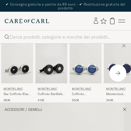
✔
Consegna gratuita a partire da 89 euro -
✔
Restituzione gratuita del
prodotto
Cerca
MONTBLANC
MONTBLANC
MONTBLANC
MONTBLANC
Star Cufflinks Black
Cufflinks StarWalker
Cufflinks
Meisterstück
Resin
Black Cosmos
Moonphase
Cufflinks Blue
280€
410€
550€
340€
Movement
Goldstone
ACCESSORI
/
GEMELLI