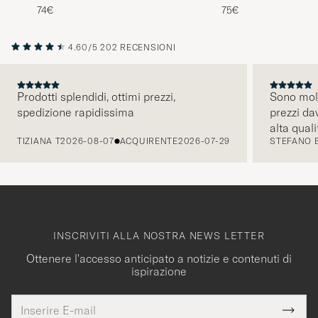
White/Silver
74€
75€
4.60/5
202 RECENSIONI
Prodotti splendidi, ottimi prezzi,
Sono molt
spedizione rapidissima
prezzi da
PRECEDENTE
alta quali
TIZIANA T
2026-08-07
ACQUIRENTE
2026-07-29
STEFANO 
comunicaz
intuitiva.
INSCRIVITI ALLA NOSTRA NEWS LETTER
Ottenere l'accesso anticipato a notizie e contenuti di
ispirazione
Indirizzo
Grazie
uesto
E-
Submi