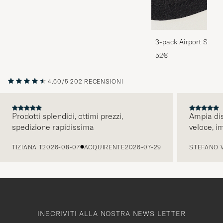
3-pack Airport Socks
Melange
52€
4.60/5
202 RECENSIONI
Prodotti splendidi, ottimi prezzi,
Ampia dis
spedizione rapidissima
veloce, i
PRECEDENTE
TIZIANA T
2026-08-07
ACQUIRENTE
2026-07-29
STEFANO 
INSCRIVITI ALLA NOSTRA NEWS LETTER