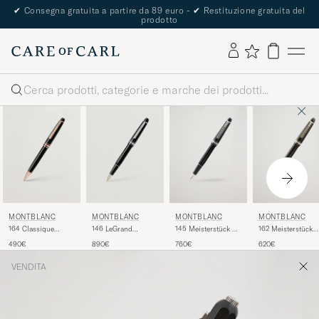
✔
Consegna gratuita a partire da 89 euro -
✔
Restituzione gratuita del
prodotto
Cerca
MONTBLANC
MONTBLANC
MONTBLANC
MONTBLANC
164 Classique
146 LeGrand
145 Meisterstück M
162 Meisterstück
Meisterstück
Meisterstück M
Fountain Pen
Rollerball LeGran
490€
890€
760€
620€
Ballpoint Pen Red
Fountain Pen
Platinum Line
Pen Platinum Line
Gold
Platinum Line
VENDITA