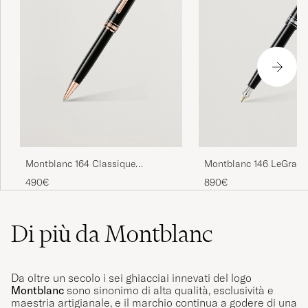
Montblanc 164 Classique
Montblanc 146 LeGrand
Meisterstück Ballpoint Pen Red
Meisterstück M Founta
490€
890€
Gold
Platinum Line
Di più da Montblanc
Da oltre un secolo i sei ghiacciai innevati del logo
Montblanc
sono sinonimo di alta qualità, esclusività e
maestria artigianale, e il marchio continua a godere di una