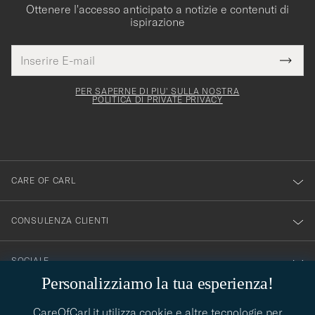
Ottenere l'accesso anticipato a notizie e contenuti di
ispirazione
Indirizzo
Grazie
uesto
E-
Submi
per
campo
mail
Newsl
deve
esserti
Form
PER SAPERNE DI PIU' SULLA NOSTRA
essere
POLITICA DI PRIVATE PRIVACY
iscritto
mpilato
alla
nostra
newsletter!
CARE OF CARL
CONSULENZA CLIENTI
SOCIALE
Personalizziamo la tua esperienza!
DETTAGLI DELL'AZIENDA
CareOfCarl.it utilizza cookie e altre tecnologie per