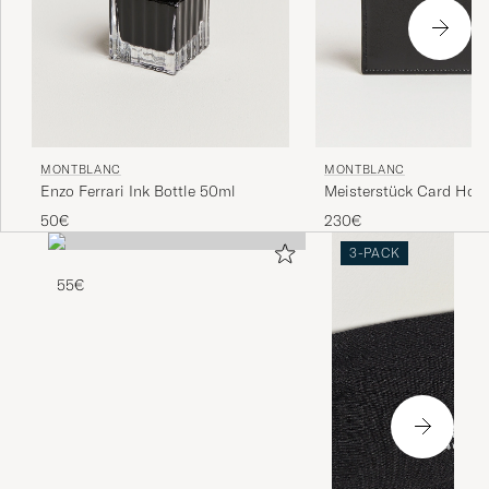
MONTBLANC
MONTBLANC
Enzo Ferrari Ink Bottle 50ml
Meisterstück Card Hold
Black
50€
230€
3-PACK
55€