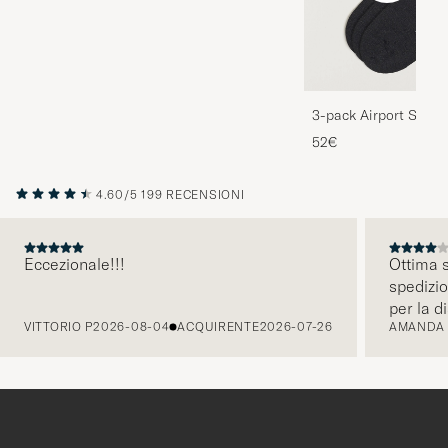
3-pack Airport Socks
Melange
52€
4.60/5
199 RECENSIONI
Eccezionale!!!
Ottima s
spedizio
PRECEDENTE
per la d
VITTORIO P
2026-08-04
ACQUIRENTE
2026-07-26
AMANDA