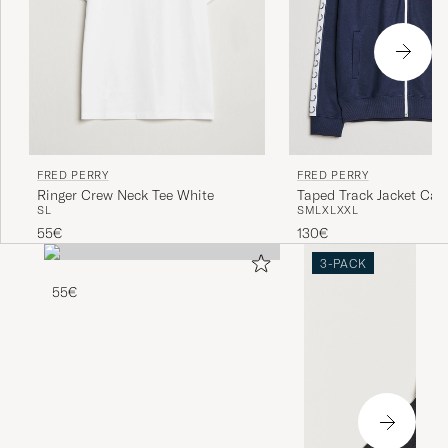
FRED PERRY
FRED PERRY
Ringer Crew Neck Tee White
Taped Track Jacket Car
S
L
S
M
L
XL
XXL
55€
130€
3-PACK
55€