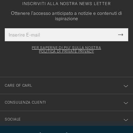
INSCRIVITI ALLA NOSTRA NEWS LETTER
Ottenere l'accesso anticipato a notizie e contenuti di
ispirazione
Indirizzo
Grazie
uesto
E-
Submi
per
campo
mail
Newsl
deve
esserti
Form
PER SAPERNE DI PIU' SULLA NOSTRA
essere
POLITICA DI PRIVATE PRIVACY
iscritto
mpilato
alla
nostra
newsletter!
CARE OF CARL
CONSULENZA CLIENTI
SOCIALE