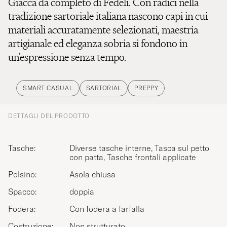
Giacca da completo di Fedeli. Con radici nella
tradizione sartoriale italiana nascono capi in cui
materiali accuratamente selezionati, maestria
artigianale ed eleganza sobria si fondono in
un’espressione senza tempo.
SMART CASUAL
SARTORIAL
PREPPY
DETTAGLI DEL PRODOTTO
Tasche:
Diverse tasche interne, Tasca sul petto
con patta, Tasche frontali applicate
Polsino:
Asola chiusa
Spacco:
doppia
Fodera:
Con fodera a farfalla
Costruzione:
Non strutturato