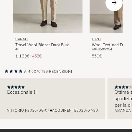
CANALI
GANT
Travel Wool Blazer Dark Blue
Wool Textured Doubl
46
46
48
50
52
54
Blazer Black Brown
Prezzo ordinario
Prezzo ridotto
1 130€
452€
550€
4.60/5
199 RECENSIONI
Eccezionale!!!
Ottima s
spedizio
PRECEDENTE
per la d
VITTORIO P
2026-08-04
ACQUIRENTE
2026-07-26
AMANDA