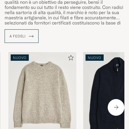
qualità non è un obiettivo da perseguire, bensì il
fondamento su cui tutto il resto viene costruito. Con radici
nella sartoria di alta qualità, il marchio è noto per la sua
maestria artigianale, in cui filati e fibre accuratamente
selezionati da fornitori certificati costituiscono la base di
ogni creazione. Tutta la produzione avviene con cura in
Italia — un’eredità che continua a definire l’espressione
A FEDELI
senza tempo di Fedeli.
NUOVO
NUOVO