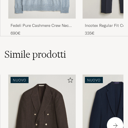
Fedeli Pure Cashmere Crew Neck
Incotex Regular Fit Cot
Light Blue
Slacks Navy
690€
335€
Simile
prodotti
NUOVO
NUOVO