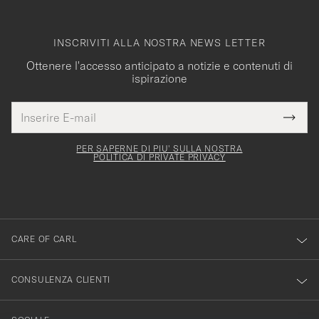
INSCRIVITI ALLA NOSTRA NEWS LETTER
Ottenere l'accesso anticipato a notizie e contenuti di
ispirazione
Indirizzo
Grazie
uesto
E-
Submi
per
campo
mail
Newsl
deve
esserti
Form
PER SAPERNE DI PIU' SULLA NOSTRA
essere
POLITICA DI PRIVATE PRIVACY
iscritto
mpilato
alla
nostra
newsletter!
CARE OF CARL
CONSULENZA CLIENTI