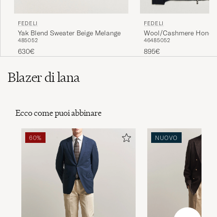
FEDELI
FEDELI
Yak Blend Sweater Beige Melange
Wool/Cashmere Honeyc
48
50
52
46
48
50
52
Zip Navy
630€
895€
Blazer di lana
Ecco come puoi abbinare
60%
NUOVO