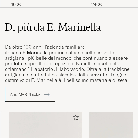
160€
240€
Di più da E. Marinella
Da oltre 100 anni, l'azienda familiare
italiana
E.Marinella
produce alcune delle cravatte
artigianali più belle del mondo, che continuano a essere
prodotte sopra il loro negozio di Napoli, in quello che
chiamano "Il labatorio", il laboratorio. Oltre alla tradizione
artigianale e all'estetica classica delle cravatte, il segno
distintivo di E. Marinella è il bellissimo materiale di seta
utilizzato per la produzione. Il tessuto è importato
dall'Inghilterra, dove ogni centimetro di seta è stato
A E. MARINELLA
stampato interamente a mano, come da tradizione fin
dalla fondazione di E. Marinella nel 1914.