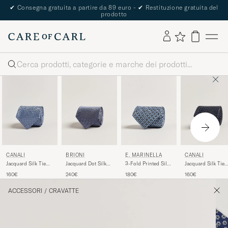
The Care of Carl Passport
Cerca
CANALI
BRIONI
E. MARINELLA
CANALI
Jacquard Silk Tie
Jacquard Dot Silk
3-Fold Printed Silk
Jacquard Silk Tie
Sky Blue
Tie Light Blue
Tie Blue
Navy
160€
240€
180€
160€
ACCESSORI
/
CRAVATTE