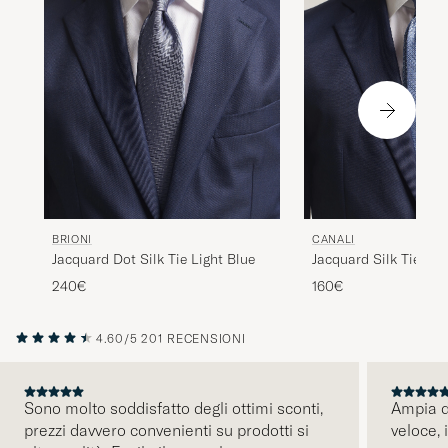
BRIONI
CANALI
Jacquard Dot Silk Tie Light Blue
Jacquard Silk Tie Sky
240€
160€
4.60/5
201 RECENSIONI
Sono molto soddisfatto degli ottimi sconti,
Ampia di
prezzi davvero convenienti su prodotti si
veloce, 
PRECEDENTE
alta qualità. Facile il reso e la