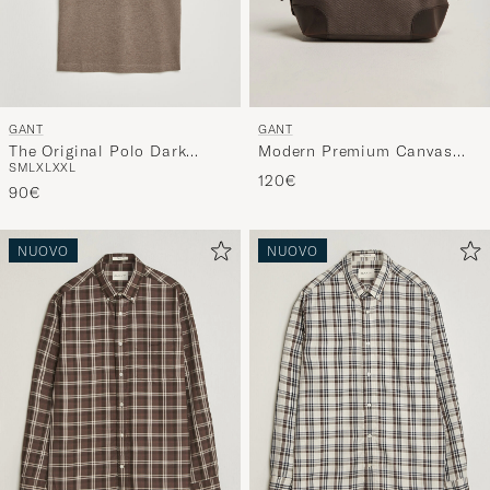
GANT
GANT
The Original Polo Dark
Modern Premium Canvas
S
M
L
XL
XXL
Hazelnut Melange
Washbag Faded Taupe
120€
90€
NUOVO
NUOVO