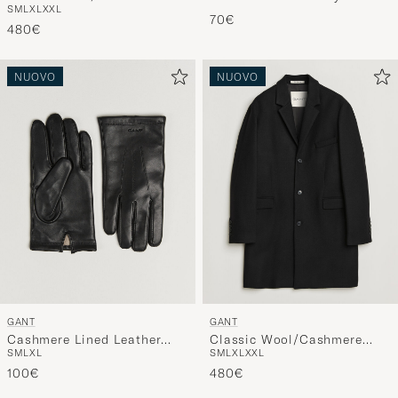
S
M
L
XL
XXL
Coat Evening Blue
70€
480€
NUOVO
NUOVO
GANT
GANT
Cashmere Lined Leather
Classic Wool/Cashmere
S
M
L
XL
S
M
L
XL
XXL
Glove Black
Coat Black
100€
480€