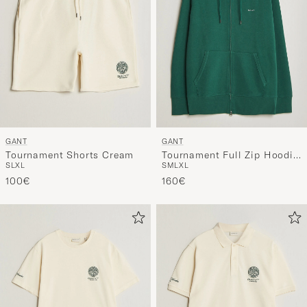
GANT
GANT
Tournament Shorts Cream
Tournament Full Zip Hoodie
S
L
XL
S
M
L
XL
Green
100€
160€