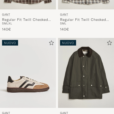
GANT
GANT
Regular Fit Twill Checked
Regular Fit Twill Checked
S
M
L
XL
S
M
L
Shirt Faded Taupe
Shirt Sand
140€
140€
NUOVO
NUOVO
GANT
GANT