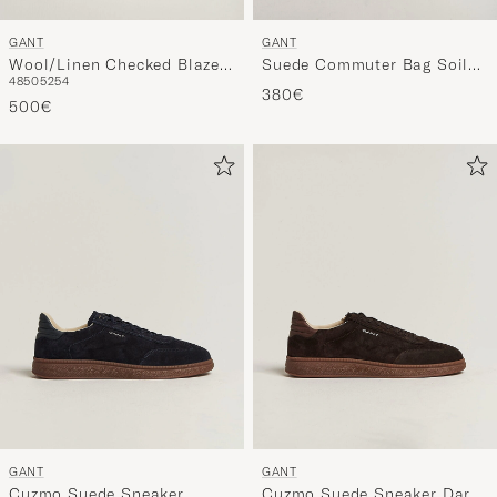
GANT
GANT
Wool/Linen Checked Blazer
Suede Commuter Bag Soil
48
50
52
54
Cream
Brown
380€
500€
GANT
GANT
Cuzmo Suede Sneaker
Cuzmo Suede Sneaker Dark