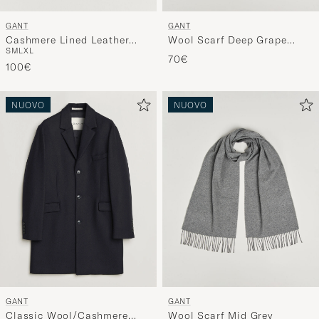
GANT
GANT
Cashmere Lined Leather
Wool Scarf Deep Grape
S
M
L
XL
Glove Deep Brown
Wine
70€
100€
NUOVO
NUOVO
GANT
GANT
Classic Wool/Cashmere
Wool Scarf Mid Grey