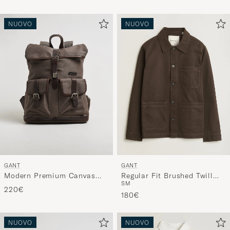
NUOVO
NUOVO
GANT
GANT
Modern Premium Canvas
Regular Fit Brushed Twill
S
M
Backpack Faded Taupe
Overshirt Black Brown
220€
180€
NUOVO
NUOVO