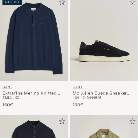
NUOVO
GANT
GANT
Extrafine Merino Knitted
Mc Julien Suede Sneaker
S
M
L
XL
XXL
40
41
42
43
44
45
46
Polo Marine
Dark Blue
160€
130€