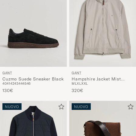
GANT
GANT
Cuzmo Suede Sneaker Black
Hampshire Jacket Mist
40
41
42
43
44
45
46
M
L
XL
XXL
Taupe
130€
320€
NUOVO
NUOVO