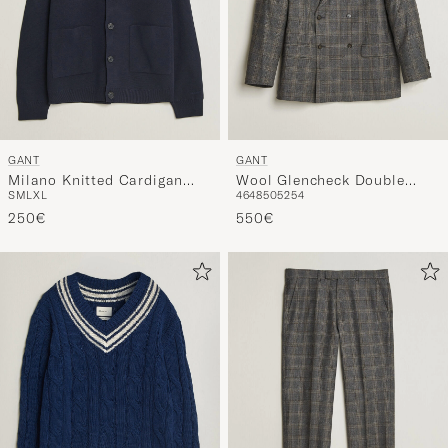
GANT
GANT
Milano Knitted Cardigan
Wool Glencheck Double
S
M
L
XL
46
48
50
52
54
Evening Blue
Breasted Blazer Ceramic
250€
Grey
550€