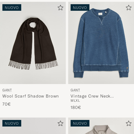
NUOVO
NUOVO
GANT
GANT
Wool Scarf Shadow Brown
Vintage Crew Neck
M
L
XL
Sweatshirt Indigo
70€
180€
NUOVO
NUOVO