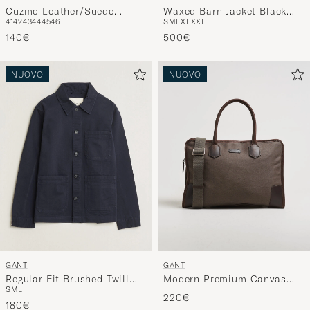
Cuzmo Leather/Suede
Waxed Barn Jacket Black
41
42
43
44
45
46
S
M
L
XL
XXL
Sneaker Beige/Brown
Brown
140€
500€
NUOVO
NUOVO
GANT
GANT
Regular Fit Brushed Twill
Modern Premium Canvas
S
M
L
Overshirt Evening Blue
Commuter Bag Faded Taupe
220€
180€