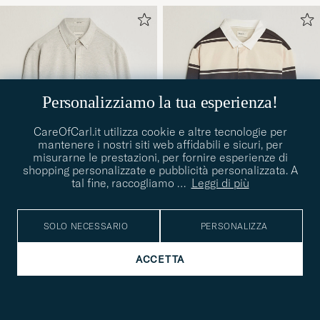
Personalizziamo la tua esperienza!
CareOfCarl.it utilizza cookie e altre tecnologie per
mantenere i nostri siti web affidabili e sicuri, per
misurarne le prestazioni, per fornire esperienze di
shopping personalizzate e pubblicità personalizzata. A
tal fine, raccogliamo
…
Leggi di più
GANT
GANT
SOLO NECESSARIO
PERSONALIZZA
Regular Fit Jersey Pique
Striped Rugger Charred
S
M
L
XL
S
M
L
Shirt Light Beige Melange
Wood Brown
120€
150€
ACCETTA