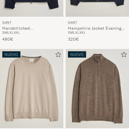
GANT
GANT
Handstitched
Hampshire Jacket Evening
S
M
L
XL
XXL
S
M
L
XL
XXL
Wool/Cashmere Jacket
Blue
Evening Blue
480€
320€
NUOVO
NUOVO