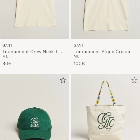
GANT
GANT
Tournament Crew Neck T-
Tournament Pique Cream
M
L
M
L
Shirt Cream
80€
100€