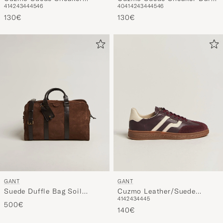
41
42
43
44
45
46
40
41
42
43
44
45
46
Marine
Brown
130€
130€
GANT
GANT
Suede Duffle Bag Soil
Cuzmo Leather/Suede
41
42
43
44
45
Brown
Sneaker Port Wine
500€
140€