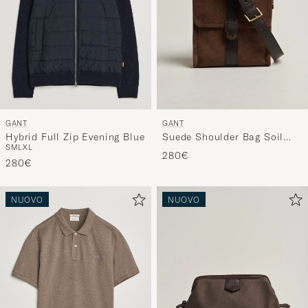
GANT
GANT
Hybrid Full Zip Evening Blue
Suede Shoulder Bag Soil
S
M
L
XL
Brown
280€
280€
NUOVO
NUOVO