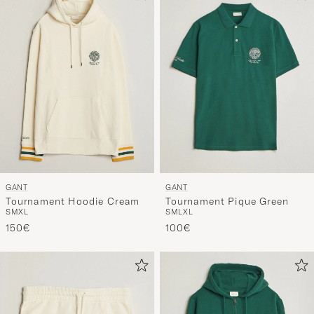
GANT
GANT
Tournament Hoodie Cream
Tournament Pique Green
S
M
XL
S
M
L
XL
150€
100€